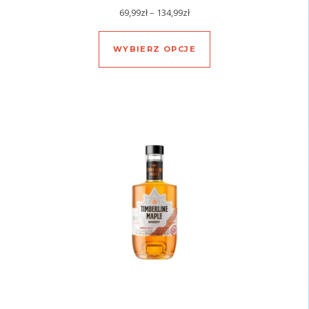
Zakres cen: od 69,99zł do 134
69,99
zł
–
134,99
zł
Ten produkt ma wiel
WYBIERZ OPCJE