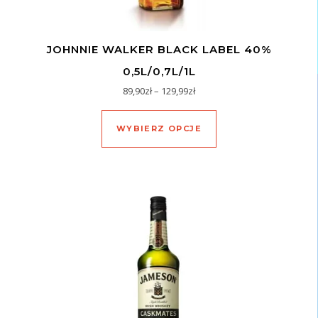
JOHNNIE WALKER BLACK LABEL 40%
0,5L/0,7L/1L
Zakres cen: od 89,90zł do 129
89,90
zł
–
129,99
zł
Ten produkt ma wiel
WYBIERZ OPCJE