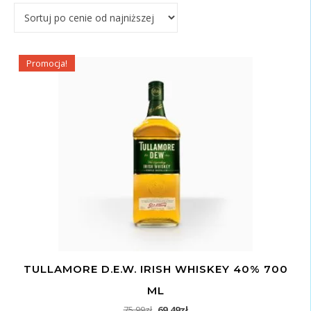
Promocja!
TULLAMORE D.E.W. IRISH WHISKEY 40% 700
ML
Pierwotna cena wynosiła: 75,99zł.
Aktualna cena wynosi: 69,49zł
75,99
zł
69,49
zł