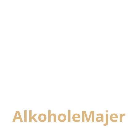
A
l
k
o
h
o
l
e
M
a
j
e
r
WINO FRESCO FRIZZANTE 10% CZERW PSLOD
750ML AMBRA