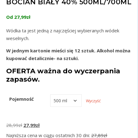
BOCIAN BIAŁY 40% 500ML/700ML
Od
27,99
zł
Wódka ta jest jedną z najczęściej wybieranych wódek
weselnych.
W jednym kartonie mieści się 12 sztuk. Alkohol można
kupować detalicznie- na sztuki.
OFERTA ważna do wyczerpania
zapasów.
Pojemność
Wyczyść
Pierwotna cena wynosiła: 28,99zł.
Aktualna cena wynosi: 27,99zł.
28,99
zł
27,99
zł
Najniższa cena w ciągu ostatnich 30 dni:
27,89
zł