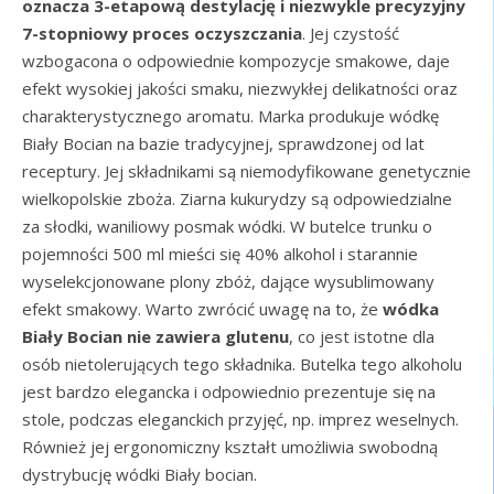
oznacza 3-etapową destylację i niezwykle precyzyjny
7-stopniowy proces oczyszczania
. Jej czystość
wzbogacona o odpowiednie kompozycje smakowe, daje
efekt wysokiej jakości smaku, niezwykłej delikatności oraz
charakterystycznego aromatu. Marka produkuje wódkę
Biały Bocian na bazie tradycyjnej, sprawdzonej od lat
receptury. Jej składnikami są niemodyfikowane genetycznie
wielkopolskie zboża. Ziarna kukurydzy są odpowiedzialne
za słodki, waniliowy posmak wódki. W butelce trunku o
pojemności 500 ml mieści się 40% alkohol i starannie
wyselekcjonowane plony zbóż, dające wysublimowany
efekt smakowy. Warto zwrócić uwagę na to, że
wódka
Biały Bocian nie zawiera glutenu
, co jest istotne dla
osób nietolerujących tego składnika. Butelka tego alkoholu
jest bardzo elegancka i odpowiednio prezentuje się na
stole, podczas eleganckich przyjęć, np. imprez weselnych.
Również jej ergonomiczny kształt umożliwia swobodną
dystrybucję wódki Biały bocian.