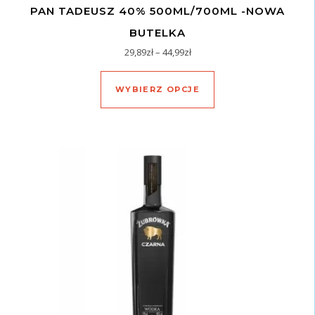
PAN TADEUSZ 40% 500ML/700ML -NOWA
BUTELKA
Zakres cen: od 29,89zł do 44,
29,89
zł
–
44,99
zł
Ten produkt ma wiel
WYBIERZ OPCJE