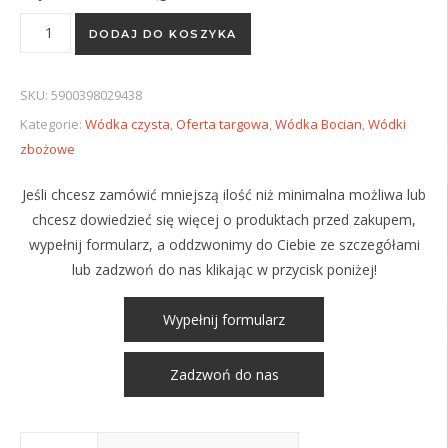
ilość Bocian Biały 40% 500ml/700ml
DODAJ DO KOSZYKA
SKU:
5900398029438
Kategorie:
Wódka czysta
,
Oferta targowa
,
Wódka Bocian
,
Wódki
zbożowe
Jeśli chcesz zamówić mniejszą ilość niż minimalna możliwa lub
chcesz dowiedzieć się więcej o produktach przed zakupem,
wypełnij formularz, a oddzwonimy do Ciebie ze szczegółami
lub zadzwoń do nas klikając w przycisk poniżej!
Wypełnij formularz
Zadzwoń do nas