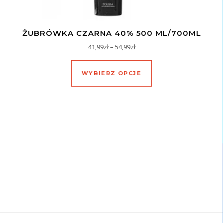
ŻUBRÓWKA CZARNA 40% 500 ML/700ML
Zakres cen: od 41,99zł do 54,
41,99
zł
–
54,99
zł
Ten produkt ma wiel
WYBIERZ OPCJE