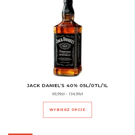
JACK DANIEL’S 40% 05L/07L/1L
Zakres cen: od 69,99zł do 134
69,99
zł
–
134,99
zł
Ten produkt ma wiel
WYBIERZ OPCJE