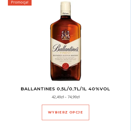
Promocja!
BALLANTINES 0,5L/0,7L/1L 40%VOL
Zakres cen: od 42,49zł do 74,
42,49
zł
–
74,99
zł
Ten produkt ma wiel
WYBIERZ OPCJE