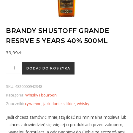
BRANDY SHUSTOFF GRANDE
RESRVE 5 YEARS 40% 500ML
39,99
zł
ilość Brandy SHUSTOFF GRANDE RESRVE 5 years 40% 500ml
DODAJ DO KOSZYKA
SKU:
4820000942348
Kategoria:
Whisky i bourbon
Znaczniki:
cynamon
,
jack daniels
,
likier
,
whisky
Jeśli chcesz zamówić mniejszą ilość niż minimalna możliwa lub
chcesz dowiedzieć się więcej o produktach przed zakupem,
wypełnij formularz, a oddzwonimy do Ciebie ze szczegółami