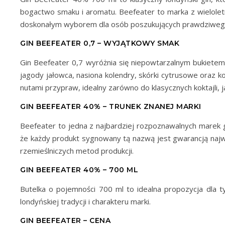
bogactwo smaku i aromatu. Beefeater to marka z wieloletn
doskonałym wyborem dla osób poszukujących prawdziwego,
GIN BEEFEATER 0,7 – WYJĄTKOWY SMAK
Gin Beefeater 0,7 wyróżnia się niepowtarzalnym bukietem
jagody jałowca, nasiona kolendry, skórki cytrusowe oraz 
nutami przypraw, idealny zarówno do klasycznych koktajli, ja
GIN BEEFEATER 40% – TRUNEK ZNANEJ MARKI
Beefeater to jedna z najbardziej rozpoznawalnych marek g
że każdy produkt sygnowany tą nazwą jest gwarancją najwyż
rzemieślniczych metod produkcji.
GIN BEEFEATER 40% – 700 ML
Butelka o pojemności 700 ml to idealna propozycja dla t
londyńskiej tradycji i charakteru marki.
GIN BEEFEATER – CENA