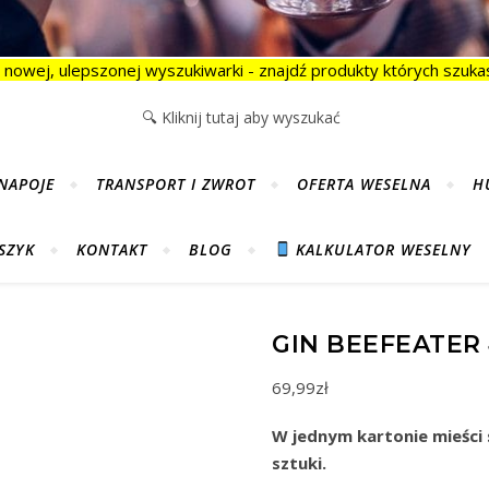
 nowej, ulepszonej wyszukiwarki - znajdź produkty których szukas
NAPOJE
TRANSPORT I ZWROT
OFERTA WESELNA
H
SZYK
KONTAKT
BLOG
KALKULATOR WESELNY
GIN BEEFEATE
69,99
zł
W jednym kartonie mieści 
sztuki.