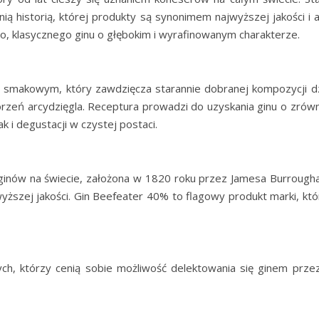
ią historią, której produkty są synonimem najwyższej jakości i 
 klasycznego ginu o głębokim i wyrafinowanym charakterze.
 smakowym, który zawdzięcza starannie dobranej kompozycji dzi
korzeń arcydzięgla. Receptura prowadzi do uzyskania ginu o zrów
k i degustacji w czystej postaci.
inów na świecie, założona w 1820 roku przez Jamesa Burrougha. W
szej jakości. Gin Beefeater 40% to flagowy produkt marki, któr
ych, którzy cenią sobie możliwość delektowania się ginem prze