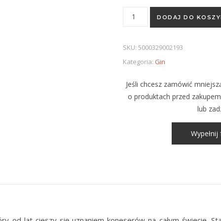
ilość GIN BEEFEATER 40%
DODAJ DO KOSZY
SKU:
5000329002193
Kategoria:
Gin
Jeśli chcesz zamówić mniejszą
o produktach przed zakupem,
lub zad
Wypełnij 
ry od lat cieszy się uznaniem koneserów na całym świecie. Stan