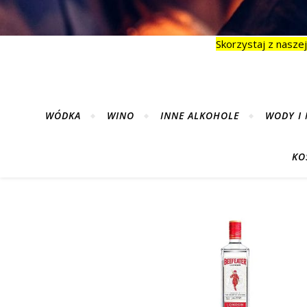
Skorzystaj z naszej
WÓDKA
WINO
INNE ALKOHOLE
WODY I 
KO