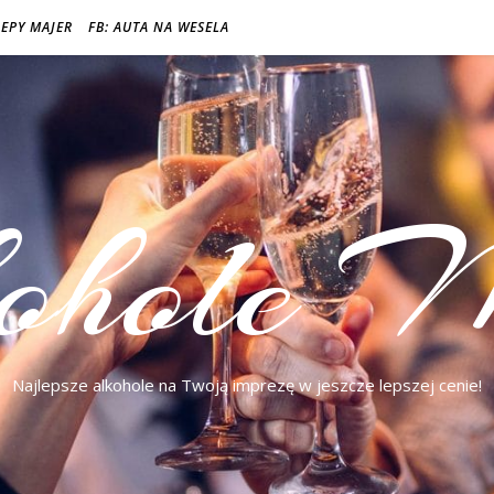
LEPY MAJER
FB: AUTA NA WESELA
ohole M
Najlepsze alkohole na Twoją imprezę w jeszcze lepszej cenie!