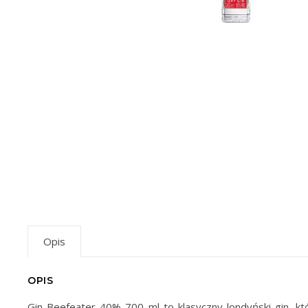
Opis
OPIS
Gin Beefeater 40% 700 ml to klasyczny londyński gin, któ