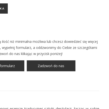
 700 ml WYBOROWA
KA
 ilość niż minimalna możliwa lub chcesz dowiedzieć się więcej
 wypełnij formularz, a oddzwonimy do Ciebie ze szczegółami
zwoń do nas klikając w przycisk poniżej!
formularz
Zadzwoń do nas
owi esencję tradycyjnej sztuki destylacji, łącząc w sobie