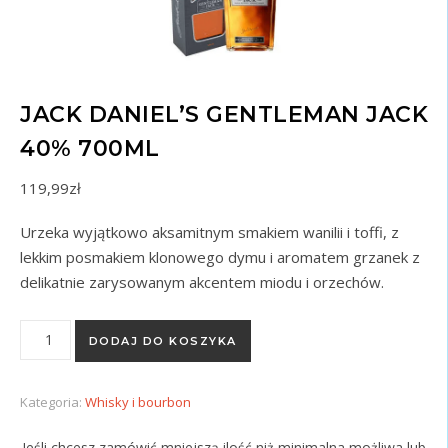
JACK DANIEL’S GENTLEMAN JACK
40% 700ML
119,99
zł
Urzeka wyjątkowo aksamitnym smakiem wanilii i toffi, z
lekkim posmakiem klonowego dymu i aromatem grzanek z
delikatnie zarysowanym akcentem miodu i orzechów.
ilość Jack Daniel's Gentleman Jack 40% 700ml
DODAJ DO KOSZYKA
Kategoria:
Whisky i bourbon
Jeśli chcesz zamówić mniejszą ilość niż minimalna możliwa lub