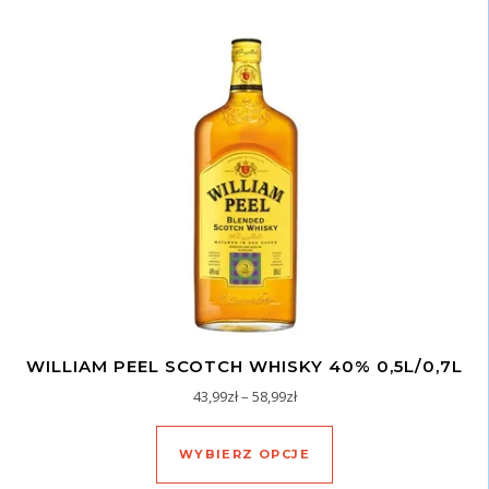
WILLIAM PEEL SCOTCH WHISKY 40% 0,5L/0,7L
Zakres cen: od 43,99zł do 58,
43,99
zł
–
58,99
zł
Ten produkt ma wiel
WYBIERZ OPCJE