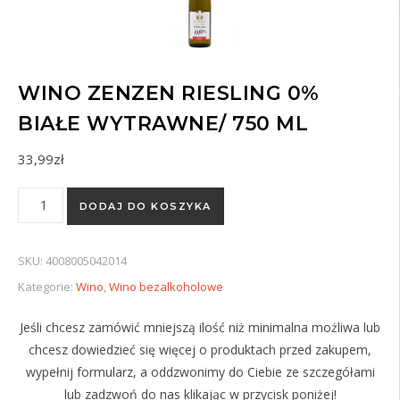
WINO ZENZEN RIESLING 0%
BIAŁE WYTRAWNE/ 750 ML
33,99
zł
ilość Wino Zenzen Riesling 0% białe wytrawne/ 750 ml
DODAJ DO KOSZYKA
SKU:
4008005042014
Kategorie:
Wino
,
Wino bezalkoholowe
Jeśli chcesz zamówić mniejszą ilość niż minimalna możliwa lub
chcesz dowiedzieć się więcej o produktach przed zakupem,
wypełnij formularz, a oddzwonimy do Ciebie ze szczegółami
lub zadzwoń do nas klikając w przycisk poniżej!