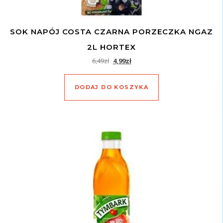
SOK NAPÓJ COSTA CZARNA PORZECZKA NGAZ
2L HORTEX
Pierwotna cena wynosiła: 6,49zł.
Aktualna cena wynosi: 4,99zł.
6,49
zł
4,99
zł
DODAJ DO KOSZYKA