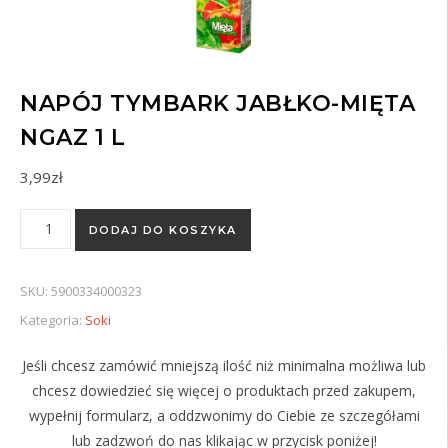
NAPÓJ TYMBARK JABŁKO-MIĘTA
NGAZ 1 L
3,99
zł
ilość NAPÓJ TYMBARK JABŁKO-MIĘTA NGAZ 1 l
DODAJ DO KOSZYKA
SKU:
5900334000323
Kategoria:
Soki
Jeśli chcesz zamówić mniejszą ilość niż minimalna możliwa lub
chcesz dowiedzieć się więcej o produktach przed zakupem,
wypełnij formularz, a oddzwonimy do Ciebie ze szczegółami
lub zadzwoń do nas klikając w przycisk poniżej!