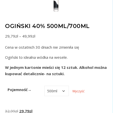
OGIŃSKI 40% 500ML/700ML
Zakres cen: od 29,79zł do 49,99zł
29,79
zł
–
49,99
zł
Cena w ostatnich 30 dniach nie zmieniła się
Ogiński to idealna wódka na wesele.
W jednym kartonie mieści się 12 sztuk. Alkohol można
kupować detalicznie- na sztuki.
Pojemność→
Wyczyść
Pierwotna cena wynosiła: 32,99zł.
Aktualna cena wynosi: 29,79zł.
32,99
zł
29,79
zł