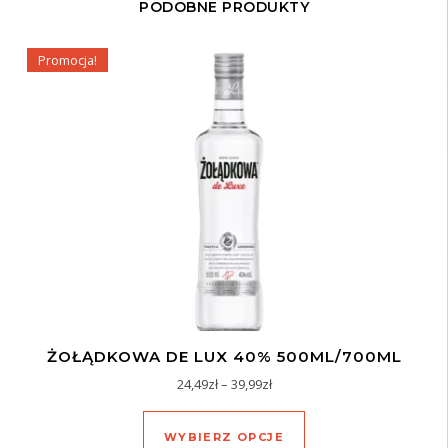
PODOBNE PRODUKTY
Promocja!
ŻOŁĄDKOWA DE LUX 40% 500ML/700ML
Zakres cen: od 24,49zł do 39,
24,49
zł
–
39,99
zł
Ten produkt ma wiel
WYBIERZ OPCJE