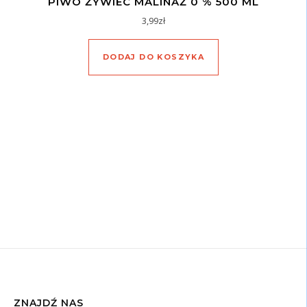
PIWO ŻYWIEC MALINAŻ 0 % 500 ML
3,99
zł
DODAJ DO KOSZYKA
ZNAJDŹ NAS