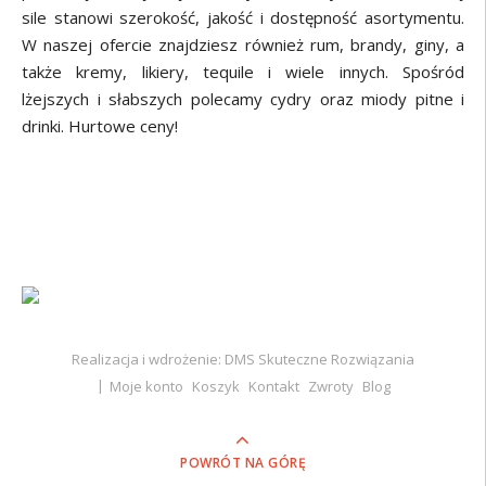
sile stanowi szerokość, jakość i dostępność asortymentu.
W naszej ofercie znajdziesz również rum, brandy, giny, a
także kremy, likiery, tequile i wiele innych. Spośród
lżejszych i słabszych polecamy cydry oraz miody pitne i
drinki. Hurtowe ceny!
Realizacja i wdrożenie: DMS Skuteczne Rozwiązania
Moje konto
Koszyk
Kontakt
Zwroty
Blog
POWRÓT NA GÓRĘ