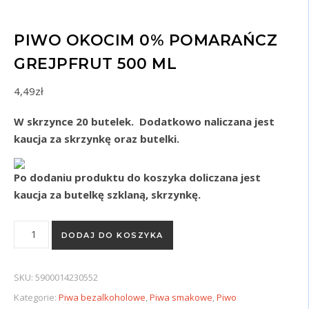
PIWO OKOCIM 0% POMARAŃCZ
GREJPFRUT 500 ML
4,49
zł
W skrzynce 20 butelek. Dodatkowo naliczana jest
kaucja za skrzynkę oraz butelki.
Po dodaniu produktu do koszyka doliczana jest
kaucja za butelkę szklaną, skrzynkę.
ilość PIWO OKOCIM 0% POMARAŃCZ GREJPFRUT 500 ml
DODAJ DO KOSZYKA
SKU:
5900014230552
Kategorie:
Piwa bezalkoholowe
,
Piwa smakowe
,
Piwo