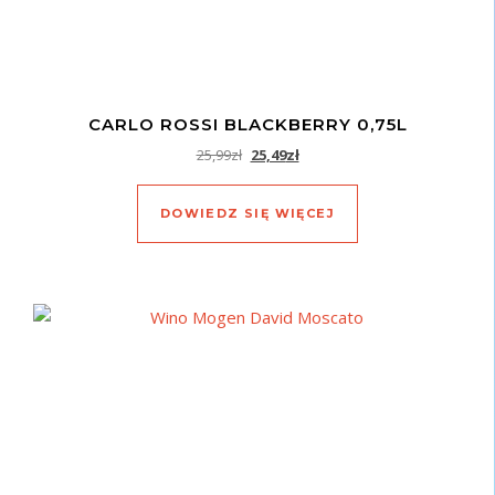
CARLO ROSSI BLACKBERRY 0,75L
Pierwotna cena wynosiła: 25,99zł.
Aktualna cena wynosi: 25,49zł
25,99
zł
25,49
zł
DOWIEDZ SIĘ WIĘCEJ