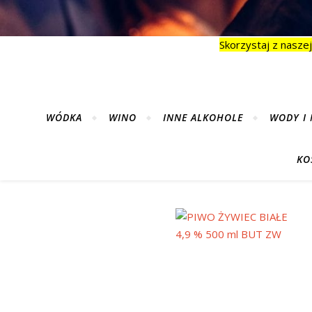
Skorzystaj z naszej
WÓDKA
WINO
INNE ALKOHOLE
WODY I 
KO