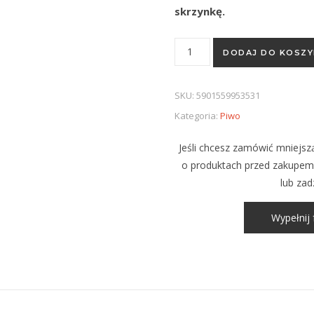
skrzynkę.
ilość PIWO ŻYWIEC BIAŁE 4
DODAJ DO KOSZY
SKU:
5901559953531
Kategoria:
Piwo
Jeśli chcesz zamówić mniejszą
o produktach przed zakupem,
lub zad
Wypełnij 