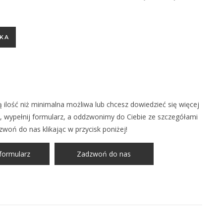
,9 % 500 ml BUT ZW
KA
 ilość niż minimalna możliwa lub chcesz dowiedzieć się więcej
 wypełnij formularz, a oddzwonimy do Ciebie ze szczegółami
zwoń do nas klikając w przycisk poniżej!
formularz
Zadzwoń do nas