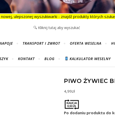
 nowej, ulepszonej wyszukiwarki - znajdź produkty których szukas
NAPOJE
TRANSPORT I ZWROT
OFERTA WESELNA
H
SZYK
KONTAKT
BLOG
KALKULATOR WESELNY
PIWO ŻYWIEC BI
4,99
zł
Po dodaniu produktu do ko