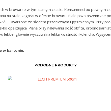
ych w browarze w tym samym czasie. Konsumenci po pewnym czas
iu na stałe zagości w ofercie browaru. Białe piwo pszeniczne poj
4-6°C. Uwarzone ze słodem pszenicznym i jęczmiennym. Przy proce
o opalizująca. Piana przy nalewaniu dość obfita, drobnoziarnista.
u lekkie, głównie wyczuwalna lekka kwaśność i kolendra. Wysyce
e w kartonie.
PODOBNE PRODUKTY