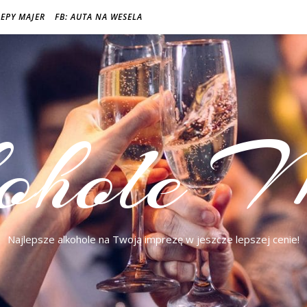
LEPY MAJER
FB: AUTA NA WESELA
ohole M
Najlepsze alkohole na Twoją imprezę w jeszcze lepszej cenie!