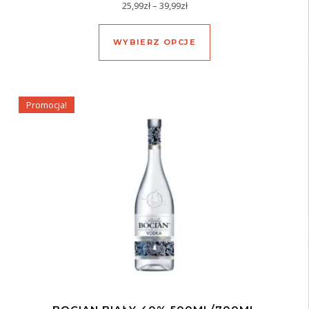
Zakres cen: od 25,99zł do 39,
25,99
zł
–
39,99
zł
Ten produkt ma wiel
WYBIERZ OPCJE
Promocja!