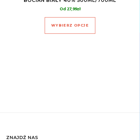
BOCIAN BIAŁY 40% 500ML/700ML
Od
27,99
zł
Ten produkt ma wiel
WYBIERZ OPCJE
ZNAJDŹ NAS