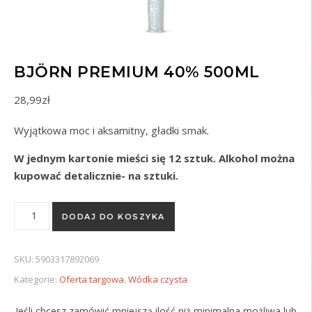
BJÖRN PREMIUM 40% 500ML
28,99
zł
Wyjątkowa moc i aksamitny, gładki smak.
W jednym kartonie mieści się 12 sztuk. Alkohol można
kupować detalicznie- na sztuki.
ilość Björn Premium 40% 500ml
DODAJ DO KOSZYKA
SKU:
5903317892069
Kategorie:
Oferta targowa
,
Wódka czysta
Jeśli chcesz zamówić mniejszą ilość niż minimalna możliwa lub