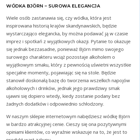
WÓDKA BJÖRN – SUROWA ELEGANCJA
Wiele osób zastanawia się, czy wódka, która jest
inspirowana historią krajów skandynawskich, będzie
wystarczająco elegancka, by można podawać ją w czasie
imprez i spotkań z wyjątkowych okazji. Pytanie to okazuje
się jednak bezzasadne, ponieważ Björn mimo swojego
surowego charakteru wciąż pozostaje alkoholem o
wyjątkowym smaku, który z pewnością uświetni wszystkie
specjalne momenty, pojawiając się na stole. Będzie
stanowił doskonałą bazę do tworzenia wszelkich napojów
alkoholowych i drinków, jednak jego prawdziwy smak
ujawni się dopiero wtedy, kiedy zostanie podany bez
żadnych dodatków i odpowiednio schłodzony.
W naszym sklepie internetowym nabędziesz wódkę Björn
w bardzo atrakcyjnej cenie. Cieszy się ona pozytywnymi
opiniami klientów, co wyraźnie wskazuje na to, że jest to
produkt wart zakupu.