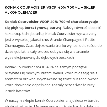
KONIAK COURVOISIER VSOP 40% 700ML – SKLEP
ALKOHOLEMAJER
Koniak Courvoisier VSOP 40% 700ml charakteryzuje
się piękną, bursztynową barwą
. Należy również docenić
kształtną, ładną butelkę. Koniak Courvoisier wytwarzany
jest z wysokiej jakości crus Grande Champagne i Petite
Champagne. Czas dojrzewania trunku wynosi od sześciu do
dziesięciu lat, a cały proces odbywa się w starannie
wyselekcjonowanych, dębowych beczkach.
Koniak Courvoisier VSOP 40% na samym początku
przywita Cię mocnymi nutami wanilii, które mieszają się z
aromatem drewna. Wyczuwalne są także suszone owoce,
które doskonale dopełnione zostały przez świeże nuty
letnich kwiatów.
W naszym sklepie koniak Courvoisier znajdziesz w bardzo
atrakcyjnej cenie. Możemy poszczycić się bardzo dobrymi