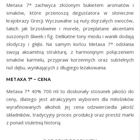
Metaxa 7* zachwyca złożonym bukietem aromatów i
smaków, które przenoszą degustatora w słoneczne
krajobrazy Grecji. Wyczuwalne są nuty dojrzałych owoców,
takich jak brzoskwinie i morele, przeplatane akcentami
suszonych śliwek i fig. Delikatne tony miodu i wanilii dodają
słodyczy i głębi. Na samym końcu Metaxa 7* odsłania
swoją aksamitną strukturę, z harmonijnym połączeniem
smaków karmelu, przypraw korzennych oraz subtelnych
nut dębu, wynikających z długiego leżakowania.
METAXA 7* – CENA
Metaxa 7* 40% 700 ml to doskonały stosunek jakości do
ceny, dlatego jest atrakcyjnym wyborem dla miłośników
wyrafinowanych alkoholi. Jej cena odzwierciedla jakość
składników, tradycyjny proces produkcji oraz prestiż marki
z ponad stuletnią historią.