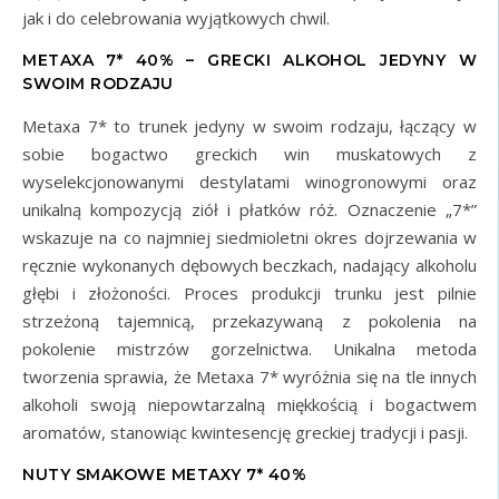
jak i do celebrowania wyjątkowych chwil.
METAXA 7* 40% – GRECKI ALKOHOL JEDYNY W
SWOIM RODZAJU
Metaxa 7* to trunek jedyny w swoim rodzaju, łączący w
sobie bogactwo greckich win muskatowych z
wyselekcjonowanymi destylatami winogronowymi oraz
unikalną kompozycją ziół i płatków róż. Oznaczenie „7*”
wskazuje na co najmniej siedmioletni okres dojrzewania w
ręcznie wykonanych dębowych beczkach, nadający alkoholu
głębi i złożoności. Proces produkcji trunku jest pilnie
strzeżoną tajemnicą, przekazywaną z pokolenia na
pokolenie mistrzów gorzelnictwa. Unikalna metoda
tworzenia sprawia, że Metaxa 7* wyróżnia się na tle innych
alkoholi swoją niepowtarzalną miękkością i bogactwem
aromatów, stanowiąc kwintesencję greckiej tradycji i pasji.
NUTY SMAKOWE METAXY 7* 40%